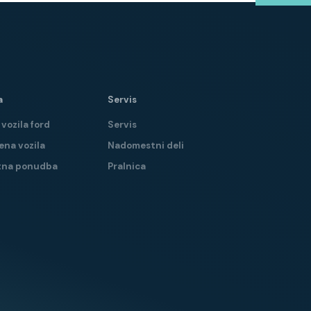
a
Servis
vozila ford
Servis
ena vozila
Nadomestni deli
tna ponudba
Pralnica