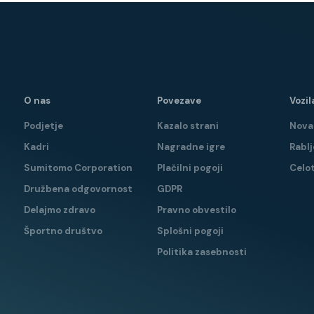
O nas
Povezave
Vozil
Podjetje
Kazalo strani
Nova 
Kadri
Nagradne igre
Rablj
Sumitomo Corporation
Plačilni pogoji
Celo
Družbena odgovornost
GDPR
Delajmo zdravo
Pravno obvestilo
Športno društvo
Splošni pogoji
Politika zasebnosti