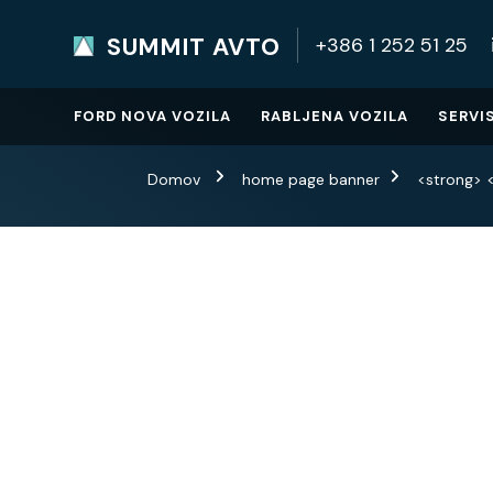
SUMMIT AVTO
+386 1 252 51 25
SUMMIT AVTO
Home
FORD NOVA VOZILA
RABLJENA VOZILA
SERVI
Domov
home page banner
<strong> 