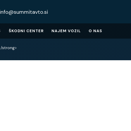
info@summitavto.si
S
ŠKODNI CENTER
NAJEM VOZIL
O NAS
</strong>