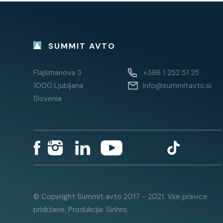
SUMMIT AVTO
Flajšmanova 3
+386 1 252 51 25
1000 Ljubljana
info@summitavto.si
Slovenia
© Copyright Summit avto 2017 - 2021. Vse pravice
pridržane. Produkcija: Sinhro.