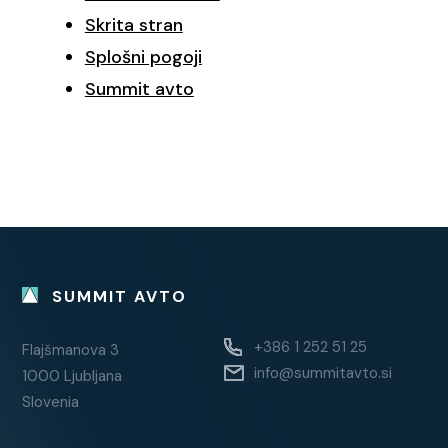
Skrita stran
Splošni pogoji
Summit avto
SUMMIT AVTO
+386 1 252 51 25
Flajšmanova 3
info@summitavto.si
1000 Ljubljana
Slovenia