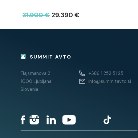
31.900 €
29.390 €
SUMMIT AVTO
Flajšmanova 3
+386 1 252 51 25
1000 Ljubljana
info@summitavto.si
Slovenia