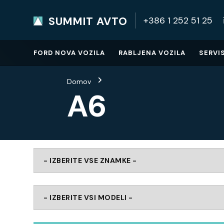
SUMMIT AVTO
+386 1 252 51 25
SUMMIT AVTO
Home
FORD NOVA VOZILA
RABLJENA VOZILA
SERVI
Domov
A6