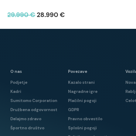
29.990 €
28.990 €
O nas
Povezave
Vozil
Podjetje
Kazalo strani
Nova 
Kadri
Nagradne igre
Rablj
Sumitomo Corporation
Plačilni pogoji
Celo
Družbena odgovornost
GDPR
Delajmo zdravo
Pravno obvestilo
Športno društvo
Splošni pogoji