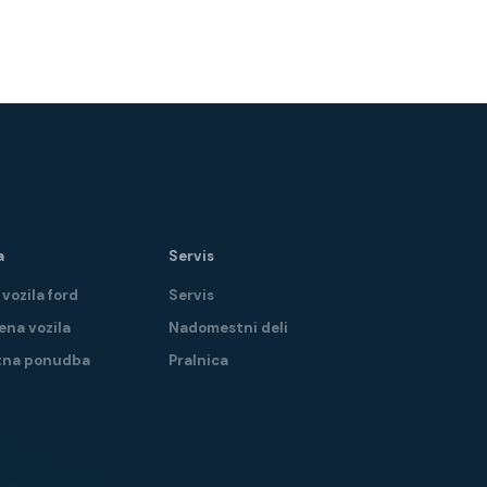
a
Servis
vozila ford
Servis
ena vozila
Nadomestni deli
tna ponudba
Pralnica