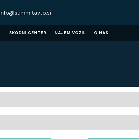
info@summitavto.si
S
ŠKODNI CENTER
NAJEM VOZIL
O NAS