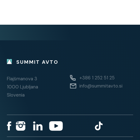
SUMMIT AVTO
+386 1 252 51 25
Flajšmanova 3
info@summitavto.si
1000 Ljubljana
Slovenia