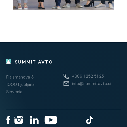
SUMMIT AVTO
+386 1 252 51 25
Flajšmanova 3
info@summitavto.si
1000 Ljubljana
Slovenia