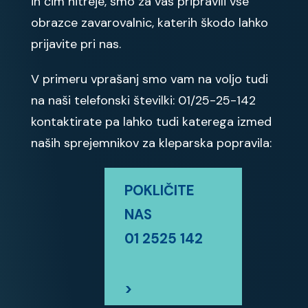
in čim hitreje, smo za vas pripravili vse
obrazce zavarovalnic, katerih škodo lahko
prijavite pri nas.
V primeru vprašanj smo vam na voljo tudi
na naši telefonski številki: 01/25-25-142
kontaktirate pa lahko tudi katerega izmed
naših sprejemnikov za kleparska popravila:
POKLIČITE
NAS
01 2525 142
>