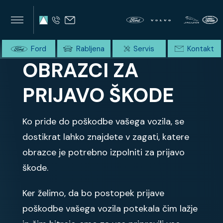
×
×
SUMMIT AVTO
Home
Domov
OBRAZCI ZA PRIJAVO ŠKODE
Ford
Rabljena
Servis
Kontakt
OBRAZCI ZA
PRIJAVO ŠKODE
Ko pride do poškodbe vašega vozila, se
dostikrat lahko znajdete v zagati, katere
obrazce je potrebno izpolniti za prijavo
škode.
Ker želimo, da bo postopek prijave
poškodbe vašega vozila potekala čim lažje