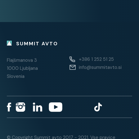
SUMMIT AVTO
+386 1 252 51 25
Flajšmanova 3
info@summitavto.si
1000 Ljubljana
Slovenia
© Copyright Summit avto 2017 - 2021. Vse pravice