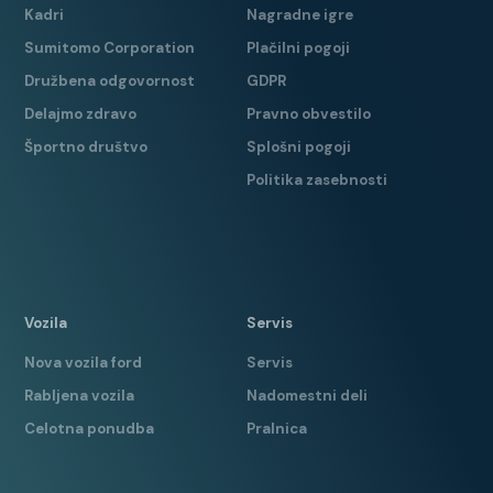
Kadri
Nagradne igre
Sumitomo Corporation
Plačilni pogoji
Družbena odgovornost
GDPR
Delajmo zdravo
Pravno obvestilo
Športno društvo
Splošni pogoji
Politika zasebnosti
Vozila
Servis
Nova vozila ford
Servis
Rabljena vozila
Nadomestni deli
Celotna ponudba
Pralnica