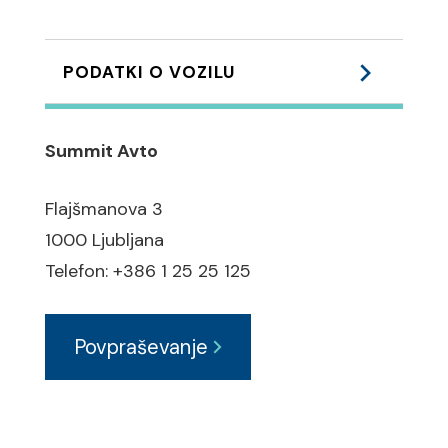
PODATKI O VOZILU
Podvozje:
Summit Avto
ABS zavorni sistem
Flajšmanova 3
ESP elektronski program
1000 Ljubljana
stabilnosti
Telefon: +386 1 25 25 125
ASR regulacija zdrsa pogonskih
koles
Povpraševanje
Varnost:
6 x zračna vreča / Airbag