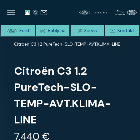
×
×
SUMMIT AVTO
Home
Ford
Rabljena
Servis
Kontakt
Domov
Celotna ponudba
Citroën C3 1.2 PureTech-SLO-TEMP-AVT.KLIMA-LINE
Citroën C3 1.2
PureTech-SLO-
TEMP-AVT.KLIMA-
LINE
7.440 €