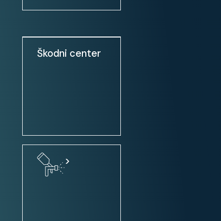
Touch screen
Apple CarPlay
Android Auto
Škodni center
Uporabnost:
Zadnja klop - deljiva 1/3 - 2/3
Stanje:
Servisna knjiga / potrjena
>
Vozilo ni bilo karambolirano
Slovensko poreklo
2. lastnik