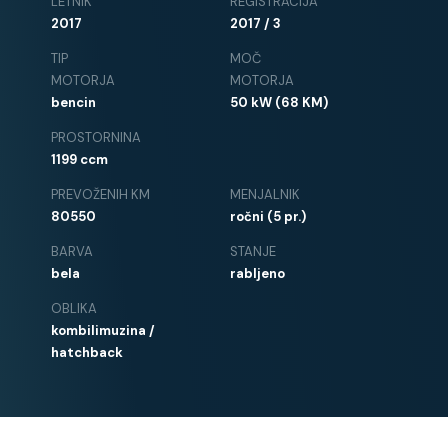
LETNIK
REGISTRACIJA
2017
2017 / 3
TIP
MOČ
MOTORJA
MOTORJA
bencin
50 kW (68 KM)
PROSTORNINA
1199 ccm
PREVOŽENIH KM
MENJALNIK
80550
ročni (5 pr.)
BARVA
STANJE
bela
rabljeno
OBLIKA
kombilimuzina /
hatchback