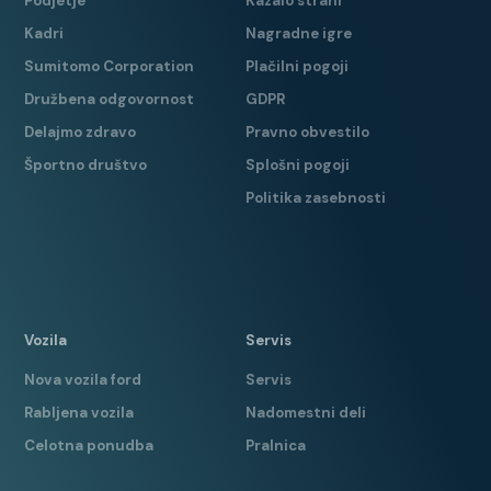
Podjetje
Kazalo strani
Kadri
Nagradne igre
Sumitomo Corporation
Plačilni pogoji
Družbena odgovornost
GDPR
Delajmo zdravo
Pravno obvestilo
Športno društvo
Splošni pogoji
Politika zasebnosti
Vozila
Servis
Nova vozila ford
Servis
Rabljena vozila
Nadomestni deli
Celotna ponudba
Pralnica