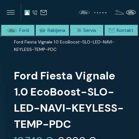
×
×
SUMMIT AVTO
Home
Ford
Rabljena
Servis
Kontakt
Domov
Celotna ponudba
Ford Fiesta Vignale 1.0 EcoBoost-SLO-LED-NAVI-
KEYLESS-TEMP-PDC
Ford Fiesta Vignale
1.0 EcoBoost-SLO-
LED-NAVI-KEYLESS-
TEMP-PDC