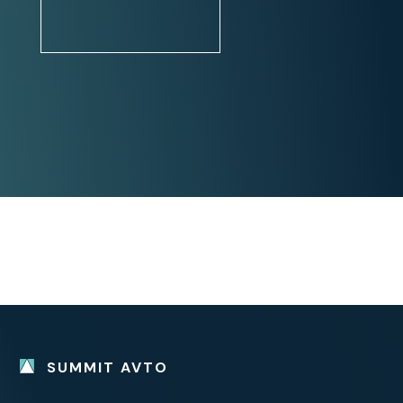
pomoč pri parkiranju: zadnji
senzorji
pomoč pri speljevanju v klanec
Stanje:
navodila za uporabo v SLO jeziku
1. lastnik
Dodatna oprema:
SLOVENSKO VOZILO
1. LASTNIK
SUMMIT AVTO
LED ŽAROMETA + DOLGE
SAMODEJNO