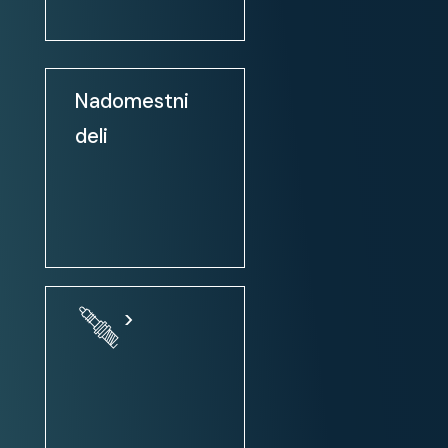
Udobje:
klimatska naprava
Nadomestni
klimatska naprava: avtomatska
deli
zatemnjena / tonirana stekla
električni pomik prednjih stekel
električni pomik prednjih in
zadnjih stekel
zunanja ogledala: el. nastavljiva
zunanja ogledala: ogrevanje
>
zunanja ogledala: el. zložljiva
centralno zaklepanje
centralno zaklepanje + daljinsko
upravljanje