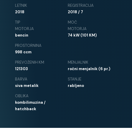
LETNIK
REGISTRACIJA
2018
2018 / 7
TIP
MOČ
MOTORJA
MOTORJA
bencin
74 kW (101 KM)
PROSTORNINA
998 ccm
PREVOŽENIH KM
MENJALNIK
121303
ročni menjalnik (6 pr.)
BARVA
STANJE
siva metalik
rabljeno
OBLIKA
kombilimuzina /
hatchback