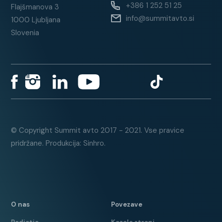
+386 1 252 51 25
Flajšmanova 3
DELNO USNJENO OBLAZINJENJE
info@summitavto.si
1000 Ljubljana
NAVIGACIJA Z SYNC 3
Slovenia
SISTEM ZA ZAZNAVO
NEZBRANOSTI VOZNIKA
MOŽNOST SPREMINJANJA
DELOVANJA MOTORJA
GRAFIČNI PRIKAZ DELOVANJA
ZADNJIH PARKIRNIH SENZORJEV
© Copyright Summit avto 2017 - 2021. Vse pravice
pridržane. Produkcija: Sinhro.
Garancija:
12 MESEČNO JAMSTVO
VKLJUČENO V CENO VOZILA
O nas
Povezave