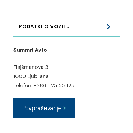
PODATKI O VOZILU
Podvozje:
Summit Avto
lahka - ALU platišča: 17
Flajšmanova 3
ABS zavorni sistem
1000 Ljubljana
ESP elektronski program
Telefon: +386 1 25 25 125
stabilnosti
ASR regulacija zdrsa pogonskih
Povpraševanje
koles
Varnost: