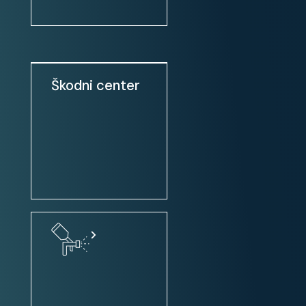
volan: nastavljiv po višini
volan: nastavljiv po globini
servo volan
volan: multifunkcijski
Škodni center
volanski obroč oblečen v usnje
tempomat
sistem Start-Stop
Keyless Go
Multimedia:
avtoradio: NAVIGACIJA +
>
VOLANSKE KONTROLE
MP3 predvajalnik
USB priključek (iPod, HD, ...)