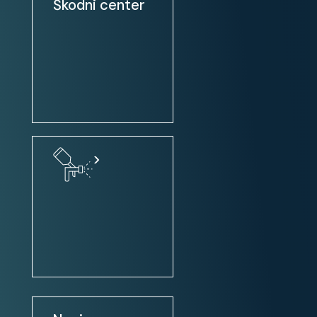
Škodni center
avtoradio: NAVIGACIJA + DAB +
VOLANSKE KONTROLE
MP3 predvajalnik
USB priključek (iPod, HD, ...)
predpriprava za mobilni telefon
potovalni računalnik
navigacijski sistem
>
Bluetooth vmesnik
Touch screen
digitalni radio DAB
Apple CarPlay
Android Auto
Uporabnost: