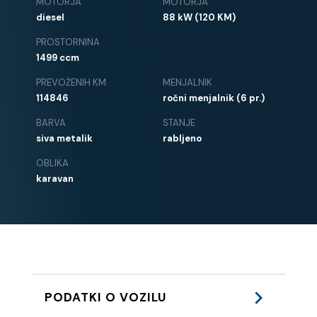
MOTORJA
MOTORJA
diesel
88 kW (120 KM)
PROSTORNINA
1499 ccm
PREVOŽENIH KM
MENJALNIK
114846
ročni menjalnik (6 pr.)
BARVA
STANJE
siva metalik
rabljeno
OBLIKA
karavan
PODATKI O VOZILU