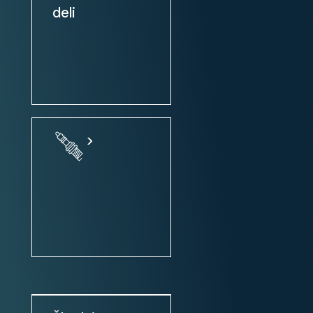
deli
zunanja ogledala: el. zložljiva
centralno zaklepanje
centralno zaklepanje + daljinsko
upravljanje
volan: nastavljiv po višini
volan: nastavljiv po globini
>
servo volan
volan: multifunkcijski
volanski obroč oblečen v usnje
tempomat
sistem Start-Stop
el. parkirna zavora
Multimedia: