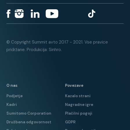
tempomat + omejevalec hitrosti
vzvratna kamera
FordPass Connect
grafični prikaz delovanja prednjih
in zadnjih parkirnih senzorjev
© Copyright Summit avto 2017 - 2021. Vse pravice
možnost spreminjanja delovanja
pridržane. Produkcija: Sinhro.
motorja
ALU strešne sani
Garancija:
O nas
Povezave
Podjetje
Kazalo strani
12-mesečno jamstvo vključeno v
Kadri
Nagradne igre
ceno vozila
Sumitomo Corporation
Plačilni pogoji
Družbena odgovornost
GDPR