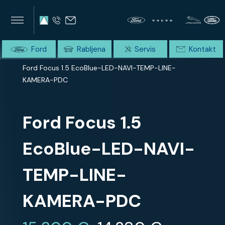
×
×
SUMMIT AVTO
Home
Ford
Rabljena
Servis
Kontakt
Domov
Celotna ponudba
Ford Focus 1.5 EcoBlue-LED-NAVI-TEMP-LINE-
KAMERA-PDC
Ford Focus 1.5
EcoBlue-LED-NAVI-
TEMP-LINE-
KAMERA-PDC