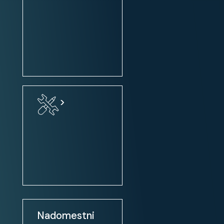
ALU dodatki v notranjosti
komfortni sedeži
sedeži: nastavitev po višini
sredinski naslon za roko
12V vtičnica
Udobje:
>
klimatska naprava
zatemnjena / tonirana stekla
električni pomik prednjih stekel
električni pomik prednjih in
zadnjih stekel
zunanja ogledala: el. nastavljiva
Nadomestni
zunanja ogledala: ogrevanje