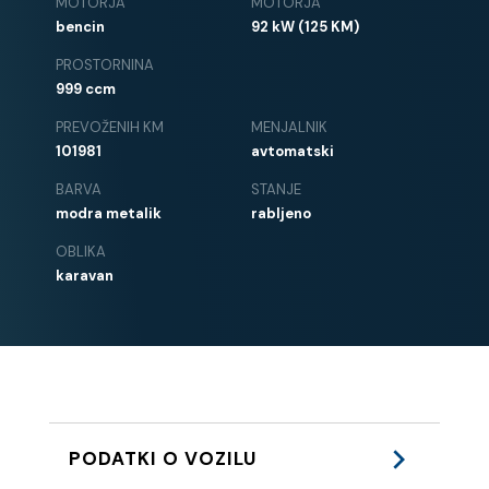
MOTORJA
MOTORJA
bencin
92 kW (125 KM)
PROSTORNINA
999 ccm
PREVOŽENIH KM
MENJALNIK
101981
avtomatski
BARVA
STANJE
modra metalik
rabljeno
OBLIKA
karavan
PODATKI O VOZILU