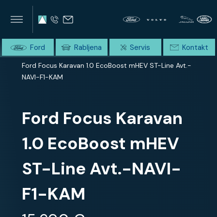
×
×
SUMMIT AVTO
Home
Ford
Rabljena
Servis
Kontakt
Domov
Celotna ponudba
Ford Focus Karavan 1.0 EcoBoost mHEV ST-Line Avt.-
NAVI-F1-KAM
Ford Focus Karavan
1.0 EcoBoost mHEV
ST-Line Avt.-NAVI-
F1-KAM