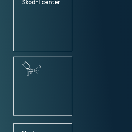
Škodni center
Električna parkirna zavora
Multimedia:
Avtoradio: Navigacija + DAB +
volanske kontrole
MP3 predvajalnik
USB priključek (iPod, HD, ...)
>
Predpriprava za mobilni telefon
Potovalni računalnik
Navigacijski sistem
Bluetooth vmesnik
Touch screen
Digitalni radio DAB
Apple CarPlay