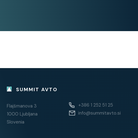
senzorji
Pomoč pri parkiranju: zadnji
senzorji
Pomoč pri speljevanju v klanec
Vzvratna kamera
Dvojno dno prtljažnika
Stanje:
Servisna knjiga / potrjena
SUMMIT AVTO
Vozilo ni bilo karambolirano
1. lastnik
+386 1 252 51 25
Flajšmanova 3
info@summitavto.si
1000 Ljubljana
Dodatno:
Slovenia