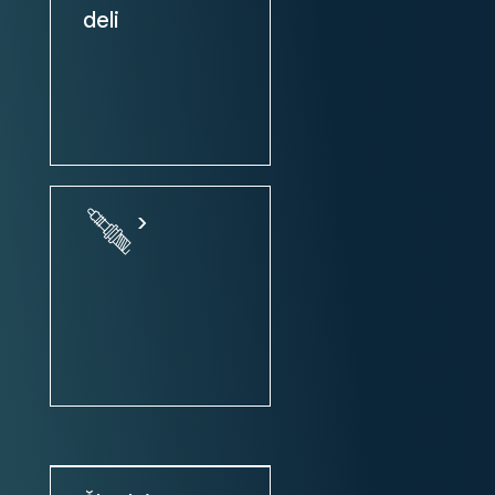
deli
Električni pomik prednjih in
zadnjih stekel
Zunanja ogledala: el. nastavljiva
Zunanja ogledala: ogrevanje
Zunanja ogledala: el. zložljiva
Centralno zaklepanje
>
Centralno zaklepanje + daljinsko
upravljanje
Volan: nastavljiv po višini
Servo volan
Volan: športni
Volanski obroč oblečen v usnje
Tempomat
Sistem Start-Stop