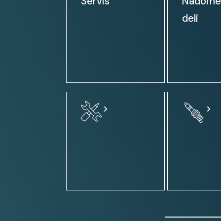
Servis
Nadome
klimatska naprava
deli
klimatska naprava: avtomatsk
električni pomik prednjih steke
zunanja ogledala: el. nastavljiv
zunanja ogledala: ogrevanje
zunanja ogledala: el. zložljiva
centralno zaklepanje
>
>
volan: nastavljiv po višini
servo volan
volan: multifunkcijski
volanski obroč oblečen v usnje
obvolanski prestavni ročici / F
tempomat
sistem Start-Stop