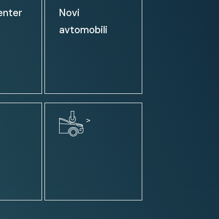
enter
Novi
avtomobili
podatkov
>
/Parktronic