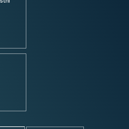
stni
a
l
a
1 prestave