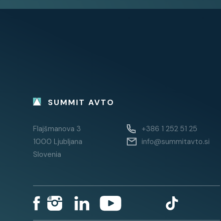
pomoč pri parkiranju: prednji s
pomoč pri parkiranju: zadnji se
pomoč pri speljevanju v klanec
Stanje:
servisna knjiga / potrjena
SUMMIT AVTO
vozilo ni bilo karambolirano
vozilo je bilo garažirano
Flajšmanova 3
+386 1 252 51 25
slovensko poreklo
1000 Ljubljana
info@summitavto.si
1. lastnik
Slovenia
7 SEDEŽEV
NAVIGACIJA