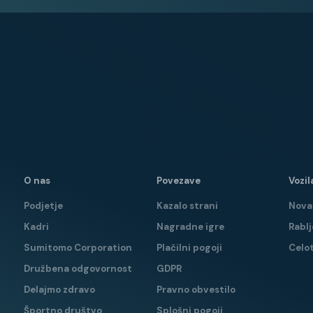
enzorji
nzorji
O nas
Povezave
Vozil
Podjetje
Kazalo strani
Nova 
Kadri
Nagradne igre
Rablj
Sumitomo Corporation
Plačilni pogoji
Celo
Družbena odgovornost
GDPR
Delajmo zdravo
Pravno obvestilo
Športno društvo
Splošni pogoji