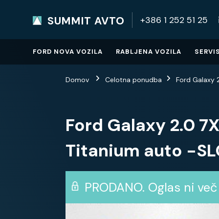
SUMMIT AVTO
+386 1 252 51 25
SUMMIT AVTO
Home
FORD NOVA VOZILA
RABLJENA VOZILA
SERVI
Domov
Celotna ponudba
Ford Galaxy
Ford Galaxy 2.0 
Titanium auto -
PRODANO.
Oglas ni več