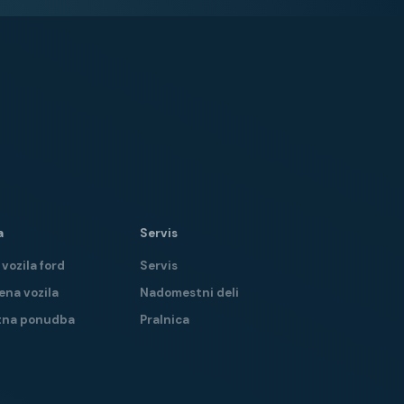
a
Servis
vozila ford
Servis
ena vozila
Nadomestni deli
tna ponudba
Pralnica