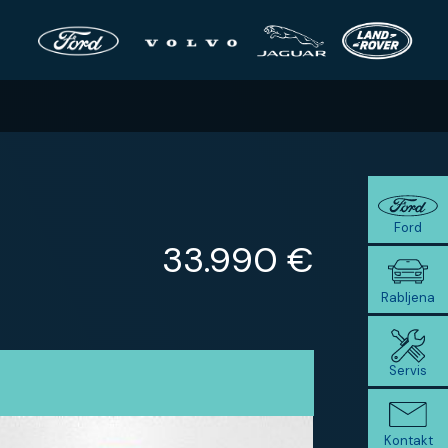
×
×
Ford
33.990 €
Rabljena
Servis
Kontakt