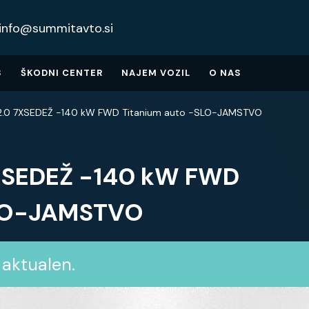
info@summitavto.si
S
ŠKODNI CENTER
NAJEM VOZIL
O NAS
 2.0 7XSEDEŽ -140 kW FWD Titanium auto -SLO-JAMSTVO
7XSEDEŽ -140 kW FWD
SLO-JAMSTVO
 aktualen.