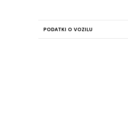
PODATKI O VOZILU
Podvozje:
lahka - ALU platišča:lita
ABS zavorni sistem
BAS pomoč pri zaviranju
ESP elektronski program stabil
ASR regulacija zdrsa pogonski
Varnost:
Pošlji povpraševanje