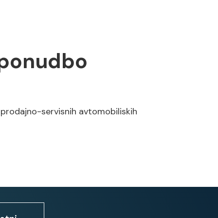
 pasu
 ponudbo
 sili
matikah
 prodajno-servisnih avtomobiliskih