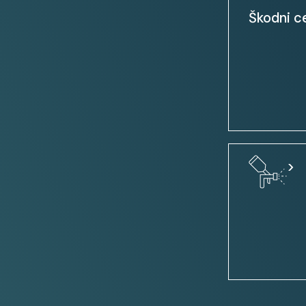
Keyless Go
Škodni c
el. parkirna zavora
Multimedia:
HD: trdi disk za shranjevanje 
USB priključek (iPod, HD, ...)
potovalni računalnik
>
navigacijski sistem
Touch screen
Uporabnost:
strešne sani
pripomoček za parkiranje PDC