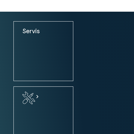
Notranjost:
štev. sedežev: 5
Servis
ALU dodatki v notranjosti
športni sedeži
sedeži: nastavitev po višini
sedeži: gretje spredaj
sredinski naslon za roko
Udobje:
>
klimatska naprava
klimatska naprava: avtomatska
klimatska naprava: 2 conska
zatemnjena / tonirana stekla