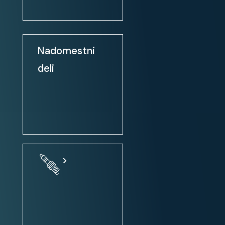
električni pomik prednjih stekel
električni pomik prednjih in
zadnjih stekel
Nadomestni
zunanja ogledala: el. nastavljiva
deli
zunanja ogledala: ogrevanje
zunanja ogledala: el. zložljiva
centralno zaklepanje
centralno zaklepanje + daljinsko
upravljanje
volan: nastavljiv po višini
>
volan: nastavljiv po globini
servo volan
volan: multifunkcijski
volanski obroč oblečen v usnje
ogrevan volanski obroč