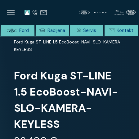
×
×
SUMMIT AVTO
Home
Ford
Rabljena
Servis
Kontakt
Domov
Celotna ponudba
Ford Kuga ST-LINE 1.5 EcoBoost-NAVI-SLO-KAMERA-
KEYLESS
Ford Kuga ST-LINE
1.5 EcoBoost-NAVI-
SLO-KAMERA-
KEYLESS