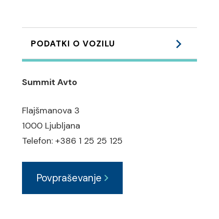
PODATKI O VOZILU
Podvozje:
Summit Avto
lahka - ALU platišča: 18
ABS zavorni sistem
Flajšmanova 3
ESP elektronski program
1000 Ljubljana
stabilnosti
Telefon: +386 1 25 25 125
ASR regulacija zdrsa pogonskih
koles
Povpraševanje
športno podvozje
Varnost: