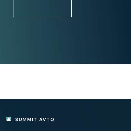
pomoč pri parkiranju: prednji
senzorji
pomoč pri parkiranju: zadnji
senzorji
pomoč pri speljevanju v klanec
vzvratna kamera
Stanje:
servisna knjiga / potrjena
vozilo ni bilo karambolirano
slovensko poreklo
navodila za uporabo v SLO jeziku
1. lastnik
SUMMIT AVTO
SLOVENSKO VOZILO