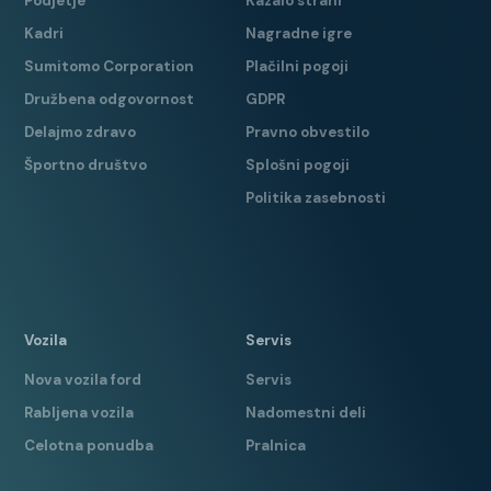
Podjetje
Kazalo strani
BREZ OMEJITVE KILOMETROV
Kadri
Nagradne igre
Sumitomo Corporation
Plačilni pogoji
Družbena odgovornost
GDPR
Delajmo zdravo
Pravno obvestilo
Športno društvo
Splošni pogoji
Politika zasebnosti
Vozila
Servis
Nova vozila ford
Servis
Rabljena vozila
Nadomestni deli
Celotna ponudba
Pralnica