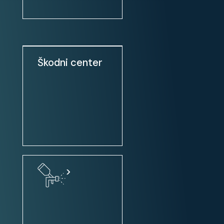
tempomat
sistem Start-Stop
Keyless Go
el. parkirna zavora
Škodni center
Multimedia:
avtoradio: NAVIGACIJA +
VOLANSKE KONTROLE
MP3 predvajalnik
USB priključek (iPod, HD, ...)
>
predpriprava za mobilni telefon
potovalni računalnik
navigacijski sistem
Bluetooth vmesnik