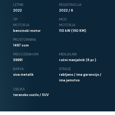
LETNIK
REGISTRACIJA
2022
2022 / 6
TIP
MOČ
MOTORJA
MOTORJA
bencinski motor
110 kW (150 KM)
PROSTORNINA
1497 ccm
PREVOŽENIH KM
MENJALNIK
39991
ročni menjalnik (6 pr.)
BARVA
STANJE
siva metalik
rabljeno / ima garancijo /
ima jamstvo
OBLIKA
terensko vozilo / SUV