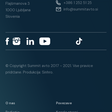
1.LASTNIK
+386 1 252 51 25
Flajšmanova 3
ELEKTRIČNO OGREVANO
info@summitavto.si
1000 Ljubljana
VETROBRANSKO STEKLO
Slovenia
OGREVAN VOLANSKI OBROČ
OGREVANA PREDNJA SEDEŽA
GRAFIČNI PRIKAZ DELOVANJA
PREDNJIH IN ZADNJIH PARKIRNIH
SENZORJEV
DODATNO TONIRANA STEKLA ZA
© Copyright Summit avto 2017 - 2021. Vse pravice
B-STEBRIČKOM
pridržane. Produkcija: Sinhro.
MOŽNOST SPREMINJANJA
DELOVANJA MOTORJA
OMEJEVALEC HITROSTI
VZRATNA KAMERA
O nas
Povezave
FORD JAMSTVO DO JUNIJ 2027