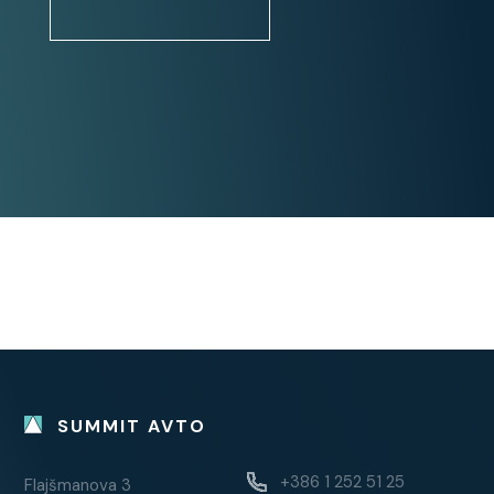
Stanje:
Servisna knjiga / potrjena
Vozilo ni bilo karambolirano
1. lastnik
Dodatno:
SA74792
Avtomatski menjalnik
LED žarometa + dolge samodejno
Brezžično polnjenje mobilnega
telefona
SUMMIT AVTO
Možnost spreminjanja delovanja
motorja
+386 1 252 51 25
Flajšmanova 3