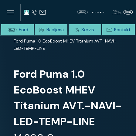
×
×
SUMMIT AVTO
Home
Ford
Rabljena
Servis
Kontakt
Domov
Celotna ponudba
Ford Puma 1.0 EcoBoost MHEV Titanium AVT.-NAVI-
LED-TEMP-LINE
Ford Puma 1.0
EcoBoost MHEV
Titanium AVT.-NAVI-
LED-TEMP-LINE