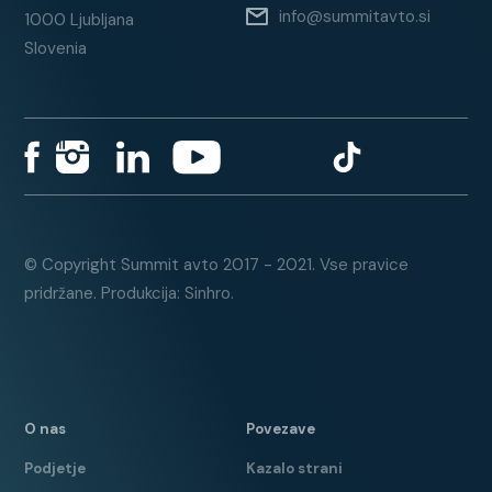
FordPass Connect
info@summitavto.si
1000 Ljubljana
Sistem za zaznavo vožnje v
Slovenia
napačno stran na avtocesti
Sistem za zaznavo nezbranosti
voznika
Mini rezervno kolo
Grafični prikaz delovanja zadnjih
parkirnih senzorjev
© Copyright Summit avto 2017 - 2021. Vse pravice
12 mesečno jamstvo vključeno v
pridržane. Produkcija: Sinhro.
ceno vozila
O nas
Povezave
Podjetje
Kazalo strani