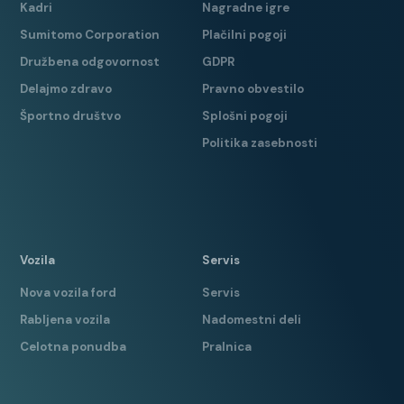
Kadri
Nagradne igre
Sumitomo Corporation
Plačilni pogoji
Družbena odgovornost
GDPR
Delajmo zdravo
Pravno obvestilo
Športno društvo
Splošni pogoji
Politika zasebnosti
Vozila
Servis
Nova vozila ford
Servis
Rabljena vozila
Nadomestni deli
Celotna ponudba
Pralnica