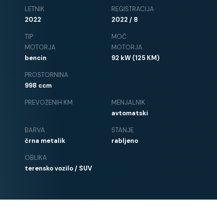
LETNIK
REGISTRACIJA
2022
2022 / 8
TIP
MOČ
MOTORJA
MOTORJA
bencin
92 kW (125 KM)
PROSTORNINA
998 ccm
PREVOŽENIH KM
MENJALNIK
avtomatski
BARVA
STANJE
črna metalik
rabljeno
OBLIKA
terensko vozilo / SUV