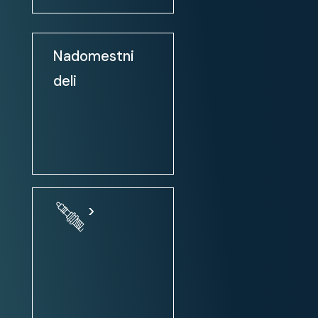
Klimatska naprava: avtomatska
Zatemnjena / tonirana stekla
Električni pomik prednjih stekel
Nadomestni
Električni pomik prednjih in
deli
zadnjih stekel
Zunanja ogledala: el. nastavljiva
Zunanja ogledala: ogrevanje
Zunanja ogledala: el. zložljiva
Centralno zaklepanje
Centralno zaklepanje + daljinsko
>
upravljanje
Volan: nastavljiv po višini
Servo volan
Volan: multifunkcijski
Volanski obroč oblečen v usnje