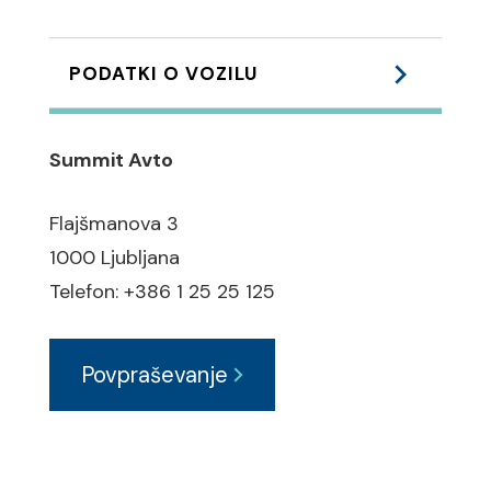
PODATKI O VOZILU
Podvozje:
Summit Avto
Lahka - ALU platišča:17
Flajšmanova 3
ABS zavorni sistem
1000 Ljubljana
ESP elektronski program
Telefon: +386 1 25 25 125
stabilnosti
ASR regulacija zdrsa pogonskih
Povpraševanje
koles
Varnost: