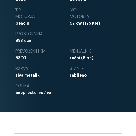
TIP
MOČ
MOTORJA
MOTORJA
bencin
92 kW (125 KM)
PROSTORNINA
998 ccm
PREVOŽENIH KM
MENJALNIK
5870
ročni (6 pr.)
BARVA
STANJE
siva metalik
rabljeno
OBLIKA
enoprostorec / van