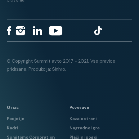
Slovensko poreklo
Slovenia
1. lastnik
Dodatno:
SML51025
Slovensko vozilo
© Copyright Summit avto 2017 - 2021. Vse pravice
1. lastnik
pridržane. Produkcija: Sinhro.
Radarski tempomat + omejevalec
hitrosti
LED dnevne luči + dolge
samodejno
O nas
Povezave
DAB radio
Podjetje
Kazalo strani
Brezžično polnjenje mobilnega
Kadri
Nagradne igre
telefona
Sumitomo Corporation
Plačilni pogoji