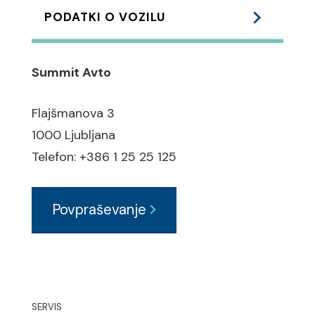
PODATKI O VOZILU
Podvozje:
Summit Avto
Lahka – ALU platišča: 17"
Flajšmanova 3
ABS zavorni sistem
1000 Ljubljana
BAS pomoč pri zaviranju
Telefon: +386 1 25 25 125
ESP elektronski program
stabilnosti
Povpraševanje
ASR regulacija zdrsa pogonskih
koles
Varnost:
Pošlji povpraševanje
SERVIS