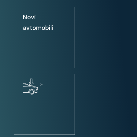
Potovalni računalnik
Navigacijski sistem
Novi
Bluetooth vmesnik
avtomobili
Touch screen
Digitalni radio DAB
Apple CarPlay
Android Auto
Uporabnost:
>
Zadnja klop – deljiva 1/3 – 2/3
Isofix sistem za pritrditev
otroškega sedeža
Strešne sani
Pripomoček za parkiranje PDC /