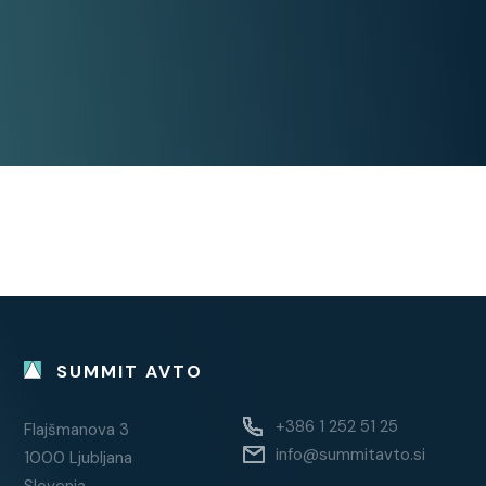
Parktronic
Pomoč pri parkiranju: parkirna
kamera
Pomoč pri parkiranju: prednji
senzorji
Pomoč pri parkiranju: zadnji
senzorji
Pomoč pri speljevanju v klanec
Vzvratna kamera
Stanje:
SUMMIT AVTO
Servisna knjiga / potrjena
+386 1 252 51 25
Flajšmanova 3
Vozilo ni bilo karambolirano
info@summitavto.si
1000 Ljubljana