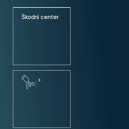
Volan: multifunkcijski
Volanski obroč oblečen v usnje
Škodni center
Ogrevan volanski obroč
Tempomat
Aktivni tempomat
Sistem Start-Stop
Ogrevano vetrobransko steklo
Multimedia:
>
Avtoradio: Navigacija + DAB +
volanske kontrole
MP3 predvajalnik
USB priključek (iPod, HD, ...)
Predpriprava za mobilni telefon