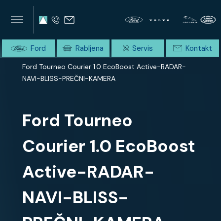
×
×
SUMMIT AVTO
Home
Ford
Rabljena
Servis
Kontakt
Domov
Celotna ponudba
Ford Tourneo Courier 1.0 EcoBoost Active-RADAR-
NAVI-BLISS-PREČNI-KAMERA
Ford Tourneo
Courier 1.0 EcoBoost
Active-RADAR-
NAVI-BLISS-