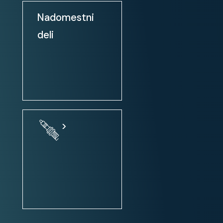
Klimatska naprava
Nadomestni
Klimatska naprava: avtomatska
deli
Zatemnjena / tonirana stekla
Električni pomik prednjih stekel
Električni pomik prednjih in
zadnjih stekel
Zunanja ogledala: el. nastavljiva
Zunanja ogledala: ogrevanje
>
Zunanja ogledala: el. zložljiva
Centralno zaklepanje
Centralno zaklepanje + daljinsko
upravljanje
Volan: nastavljiv po višini
Servo volan