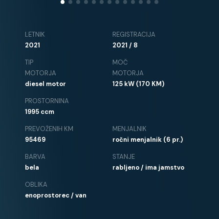
LETNIK
REGISTRACIJA
2021
2021 / 8
TIP
MOČ
MOTORJA
MOTORJA
diesel motor
125 kW (170 KM)
PROSTORNINA
1995 ccm
PREVOŽENIH KM
MENJALNIK
95469
ročni menjalnik (6 pr.)
BARVA
STANJE
bela
rabljeno / ima jamstvo
OBLIKA
enoprostorec / van