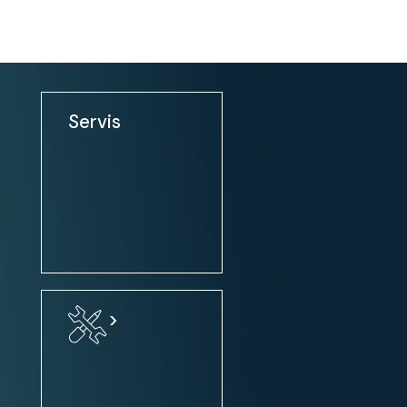
Udobje:
klimatska naprava
klimatska naprava: 2 conska
Servis
zatemnjena / tonirana stekla
električni pomik prednjih stekel
zunanja ogledala: el. nastavljiva
zunanja ogledala: ogrevanje
zunanja ogledala: el. zložljiva
centralno zaklepanje
centralno zaklepanje + daljinsko
>
upravljanje
volan: nastavljiv po višini
volan: multifunkcijski