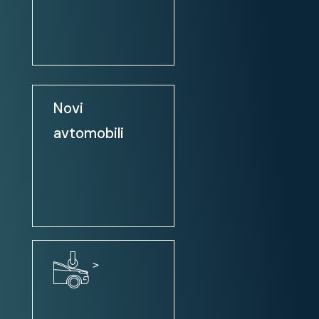
1+8 SEDEŽI
KLIMATSKA NAPRAVA ZA PREDNJI
+ ZADNJI DEL VOZILA
ELEKTRIČNO OGREVANO
Novi
VETROBRANSKO STEKLO
MOŽNOST SPREMINJANJA
avtomobili
DELOVANJA MOTORJA
OMEJEVALEC HITROSTI
GRAFIČNI PRIKAZ DELOVANJA
PREDNJIH IN ZADNJIH PARKIRNIH
SENZORJEV
DODATNO TONIRANA STEKLA ZA
>
B-STEBRIČKOM