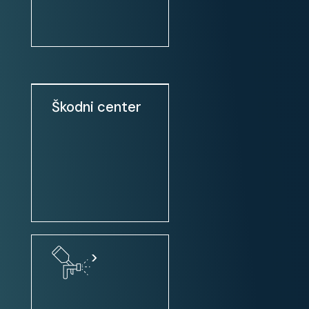
otr.sedeža
pripomoček za parkiranje
PDC/Parktronic
pomoč pri parkiranju: prednji
senzorji
Škodni center
pomoč pri parkiranju: zadnji
senzorji
Stanje:
servisna knjiga / potrjena
vozilo ni bilo karambolirano
slovensko poreklo
>
1. lastnik
SLOVENSKO VOZILO
1.LASTNIK