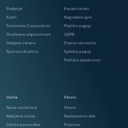
Podjetje
Kazalo strani
Kadri
Nagradne igre
Sumitomo Corporation
Plačilni pogoji
Družbena odgovornost
GDPR
Delajmo zdravo
Pravno obvestilo
Športno društvo
Splošni pogoji
Politika zasebnosti
Vozila
Servis
Nova vozila ford
Servis
Rabljena vozila
Nadomestni deli
Celotna ponudba
Pralnica