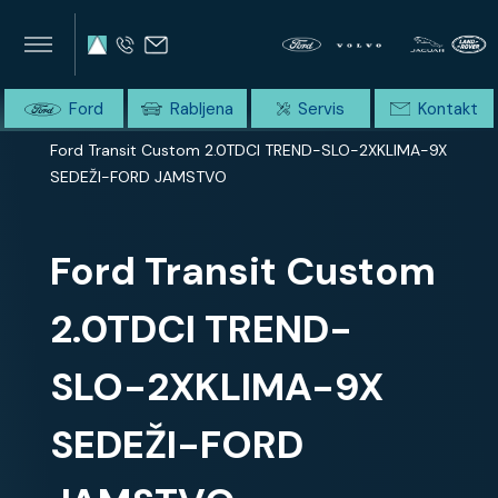
×
×
SUMMIT AVTO
Home
Ford
Rabljena
Servis
Kontakt
Domov
Celotna ponudba
Ford Transit Custom 2.0TDCI TREND-SLO-2XKLIMA-9X
SEDEŽI-FORD JAMSTVO
Ford Transit Custom
2.0TDCI TREND-
SLO-2XKLIMA-9X
SEDEŽI-FORD