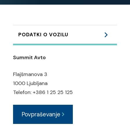
PODATKI O VOZILU
Podvozje:
Summit Avto
ABS zavorni sistem
ESP elektronski program
Flajšmanova 3
stabilnosti
1000 Ljubljana
ASR regulacija zdrsa pogonskih
Telefon: +386 1 25 25 125
koles
Povpraševanje
Varnost:
1 x zračna vreča / Airbag