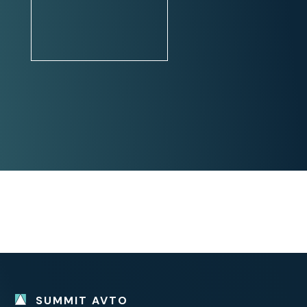
FORD JAMSTVO DO AVGUST 2025
BREZ OMEJITVE KILOMETROV
SUMMIT AVTO