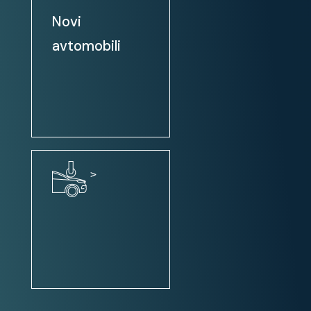
TEMPOMAT
Novi
avtomobili
VZVRATNA KAMERA
BLUETOOTH
USB IN AUX
12 MESEČNO JAMSTVO VKLJUČENO
>
V CENO VOZILA