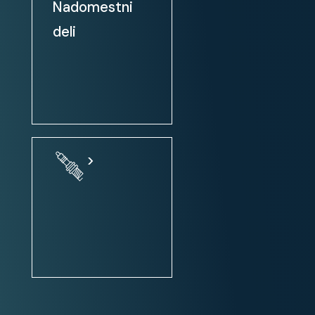
Nadomestni
Multimedia:
deli
avtoradio
avtoradio / CD
MP3 predvajalnik
USB priključek (iPod, HD, ...)
potovalni računalnik
>
Bluetooth vmesnik
Touch screen
Uporabnost:
zadnja klop - deljiva 1/3 - 2/3
pomoč pri speljevanju v klanec
vzvratna kamera