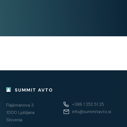
SUMMIT AVTO
+386 1 252 51 25
Flajšmanova 3
info@summitavto.si
1000 Ljubljana
Slovenia