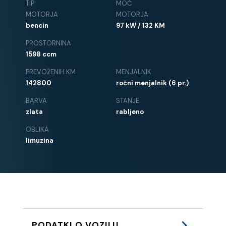
TIP
MOČ
MOTORJA
MOTORJA
bencin
97 kW / 132 KM
PROSTORNINA
1598 ccm
PREVOŽENIH KM
MENJALNIK
142800
ročni menjalnik (6 pr.)
BARVA
STANJE
zlata
rabljeno
OBLIKA
limuzina
PODATKI O VOZILU