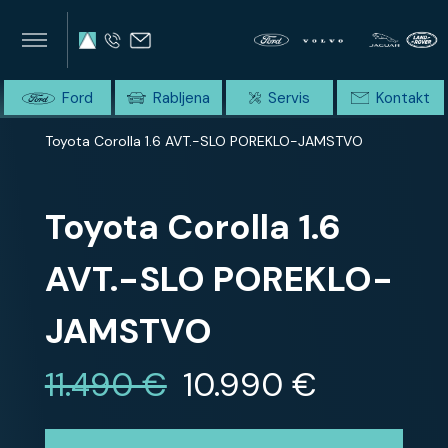
×
×
SUMMIT AVTO
Home
Ford
Rabljena
Servis
Kontakt
Domov
Celotna ponudba
Toyota Corolla 1.6 AVT.-SLO POREKLO-JAMSTVO
Toyota Corolla 1.6
AVT.-SLO POREKLO-
JAMSTVO
11.490 €
10.990 €