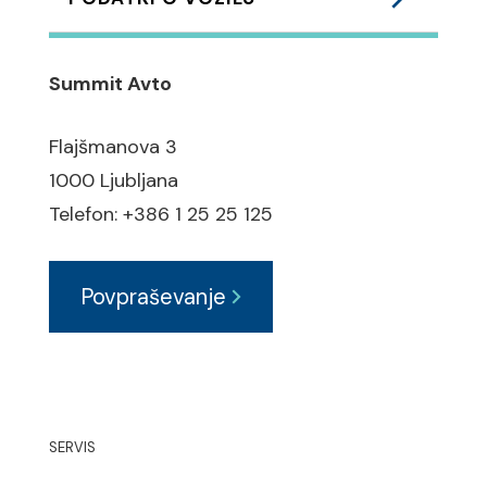
Podvozje:
Summit Avto
ABS zavorni sistem
Flajšmanova 3
BAS pomoč pri zaviranju
1000 Ljubljana
ESP elektronski program
Telefon: +386 1 25 25 125
stabilnosti
ASR regulacija zdrsa pogonskih
Povpraševanje
koles
Varnost:
7 x zračna vreča / Airbag
Pošlji povpraševanje
SERVIS
prednje (dnevne) LED luči