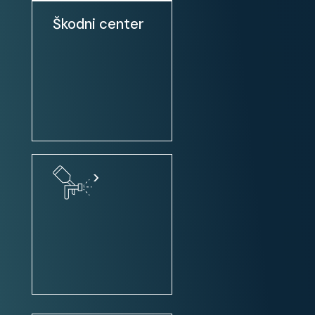
Škodni center
Stanje:
servisna knjiga / potrjena
vozilo ni bilo karambolirano
vozilo je bilo garažirano
slovensko poreklo
2. lastnik
>
LED DNEVNE LUČI
SLOVENSKO POREKLO
POTRJENA SERVISNA KNJIGA