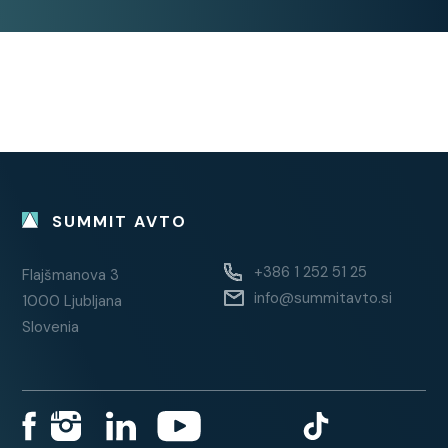
senzorji
pomoč pri parkiranju: zadnji
senzorji
pomoč pri speljevanju v klanec
dvojno dno prtljažnika
Stanje:
SUMMIT AVTO
servisna knjiga / potrjena
+386 1 252 51 25
Flajšmanova 3
2. lastnik
info@summitavto.si
1000 Ljubljana
Slovenia
Dodatna oprema:
RADARSKI TEMPOMAT +
OMEJEVALEC