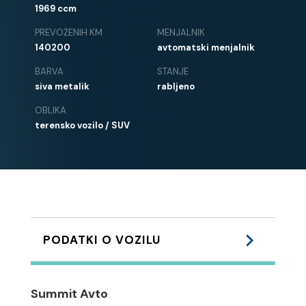
1969 ccm
PREVOŽENIH KM
MENJALNIK
140200
avtomatski menjalnik
BARVA
STANJE
siva metalik
rabljeno
OBLIKA
terensko vozilo / SUV
PODATKI O VOZILU
Podvozje:
Summit Avto