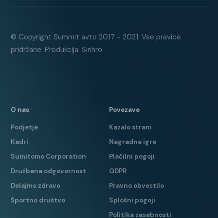
PILOT ASSIST
LED ŽAROMETA + DOLGE
© Copyright Summit avto 2017 - 2021. Vse pravice
SAMODEJNO
pridržane. Produkcija: Sinhro.
CITY SAFETY
SISTEM ZA ZAZNAVO
UTRUJENOSTI VOZNIKA
GRAFIČNI PRIKAZ DELOVANJA
O nas
Povezave
PREDNJIH IN ZADNJIH PARKIRNIH
Podjetje
Kazalo strani
SENZORJEV
Kadri
Nagradne igre
MOŽNOST SPREMINJANJA
Sumitomo Corporation
Plačilni pogoji
OZADJA ARMATURNE PLOŠČE
Družbena odgovornost
GDPR
ELEKTRIČNO ZAPIRANJE
Delajmo zdravo
Pravno obvestilo
PRTLJAŽNIKA
Športno društvo
Splošni pogoji
ALU STREŠNE SANI
Politika zasebnosti