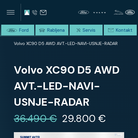
×
×
SUMMIT AVTO
Home
Ford
Rabljena
Servis
Kontakt
Domov
Celotna ponudba
Volvo XC90 D5 AWD AVT.-LED-NAVI-USNJE-RADAR
Volvo XC90 D5 AWD
AVT.-LED-NAVI-
USNJE-RADAR
36.490 €
29.800 €