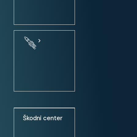
klimatska naprava: 2 conska
zatemnjena / tonirana stekla
električni pomik prednjih stekel
električni pomik prednjih in
>
zadnjih stekel
zunanja ogledala: el. nastavljiva
zunanja ogledala: ogrevanje
zunanja ogledala: el. zložljiva
centralno zaklepanje
centralno zaklepanje + daljinsko
upravljanje
volan: nastavljiv po višini
Škodni center
volan: nastavljiv po globini
servo volan