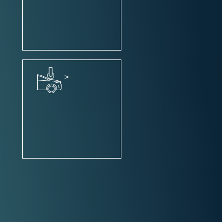
potovalni računalnik
navigacijski sistem
Bluetooth vmesnik
Touch screen
>
Uporabnost:
zadnja klop - deljiva 1/3 - 2/3
Isofix sistem za pritrditev
otroškega sedeža
rolo prtljažnega prostora
strešne sani
pripomoček za parkiranje
PDC/Parktronic
pomoč pri parkiranju: prednji