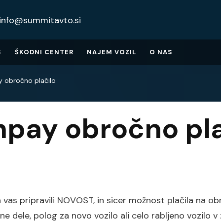
info@summitavto.si
S
ŠKODNI CENTER
NAJEM VOZIL
O NAS
 obročno plačilo
pay obročno pla
vas pripravili NOVOST, in sicer možnost plačila na ob
ne dele, polog za novo vozilo ali celo rabljeno vozilo