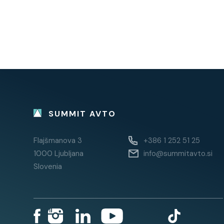
SUMMIT AVTO
Flajšmanova 3
+386 1 252 51 25
1000 Ljubljana
info@summitavto.si
Slovenia