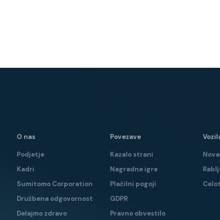
O nas
Povezave
Vozil
Podjetje
Kazalo strani
Nova 
Kadri
Nagradne igre
Rablj
Sumitomo Corporation
Plačilni pogoji
Celo
Družbena odgovornost
GDPR
Delajmo zdravo
Pravno obvestilo