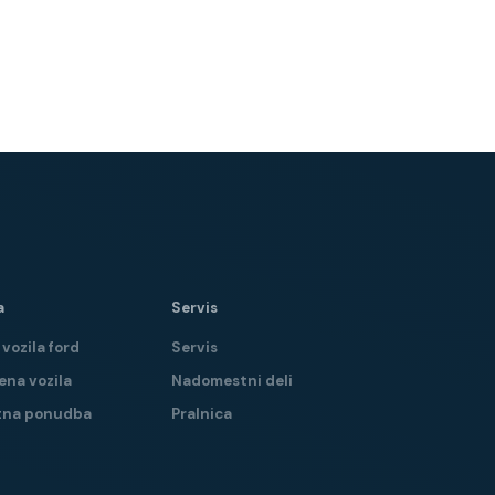
a
Servis
vozila ford
Servis
ena vozila
Nadomestni deli
tna ponudba
Pralnica