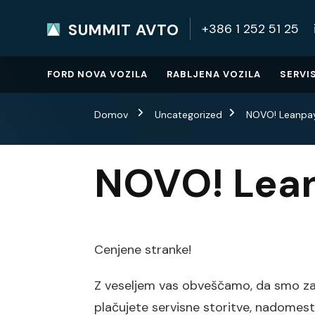
SUMMIT AVTO
+386 1 252 51 25
SUMMIT AVTO
Home
FORD NOVA VOZILA
RABLJENA VOZILA
SERVI
Domov
Uncategorized
NOVO! Leanpay
NOVO! Lean
Cenjene stranke!
Z veseljem vas obveščamo, da smo za 
plačujete servisne storitve, nadomest