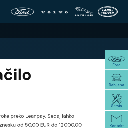
×
×
Ford
čilo
Rabljena
Servis
roke preko Leanpay. Sedaj lahko
 v znesku od 50,00 EUR do 12.000,00
Kontakt