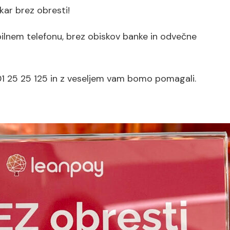
ar brez obresti!
ilnem telefonu, brez obiskov banke in odvečne
.si/access-summitavto
.: 01 25 25 125 in z veseljem vam bomo pomagali.