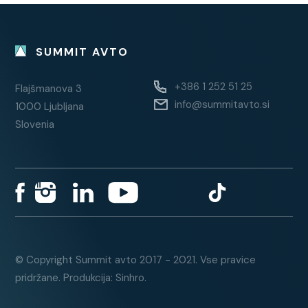
SUMMIT AVTO
+386 1 252 51 25
Flajšmanova 3
info@summitavto.si
1000 Ljubljana
Slovenia
© Copyright Summit avto 2017 - 2021. Vse pravice
pridržane. Produkcija: Sinhro.