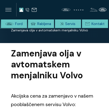
×
×
SUMMIT AVTO
Home
Domov
Uncategorized
Ford
Rabljena
Servis
Kontakt
Zamenjava olja v avtomatskem menjalniku Volvo
Zamenjava olja v
avtomatskem
menjalniku Volvo
Akcijska cena za zamenjavo v našem
pooblaščenem servisu Volvo: