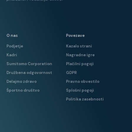
O nas
Povezave
Podjetje
Kazalo strani
MATIJA RODE
Kadri
Nagradne igre
Prodajni specialist
Sumitomo Corporation
Plačilni pogoji
Družbena odgovornost
GDPR
t:
+386 1 25 25 134
Delajmo zdravo
Pravno obvestilo
m:
+386 51 634 826
Športno društvo
Splošni pogoji
e:
matija.rode@summitavto.si
Politika zasebnosti