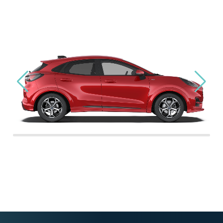
Izberite testno vozilo:
Dovoljujem pošiljanje mojih podatkov (GDPR uredba).
*
*S poslanim obrazec bomo prejeli vaše ime, e-poštni
naslov, telefon in druge vpisane podatke na kontaktni
naslov spletne strani. Podatke potrebujemo, da vam
lahko odgovorimo. Vaših podatkov za druge namene
ne obdelujemo ter jih ne posredujemo tretjim osebam