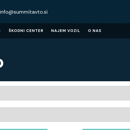
info@summitavto.si
S
ŠKODNI CENTER
NAJEM VOZIL
O NAS
o