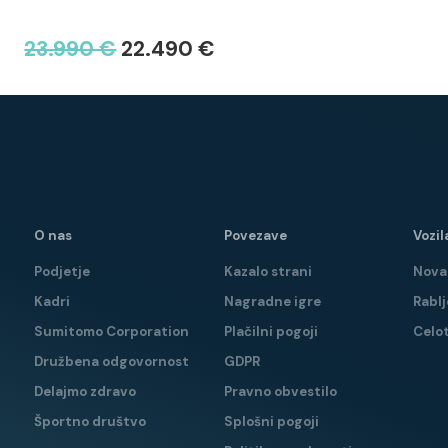
23.990 €
22.490 €
O nas
Povezave
Vozil
Podjetje
Kazalo strani
Nova 
Kadri
Nagradne igre
Rablj
Sumitomo Corporation
Plačilni pogoji
Celo
Družbena odgovornost
GDPR
Delajmo zdravo
Pravno obvestilo
Športno društvo
Splošni pogoji