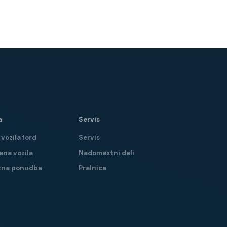
a
Servis
vozila ford
Servis
ena vozila
Nadomestni deli
tna ponudba
Pralnica