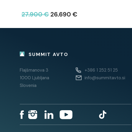
27.900 €
26.690 €
SUMMIT AVTO
Flajšmanova 3
+386 1 252 51 25
1000 Ljubljana
info@summitavto.si
Slovenia