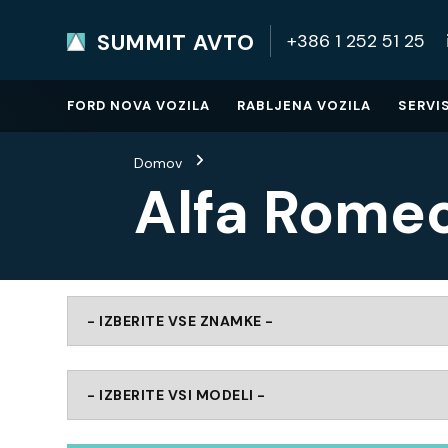
SUMMIT AVTO
+386 1 252 51 25
SUMMIT AVTO
Home
FORD NOVA VOZILA
RABLJENA VOZILA
SERVI
Domov
Alfa Rome