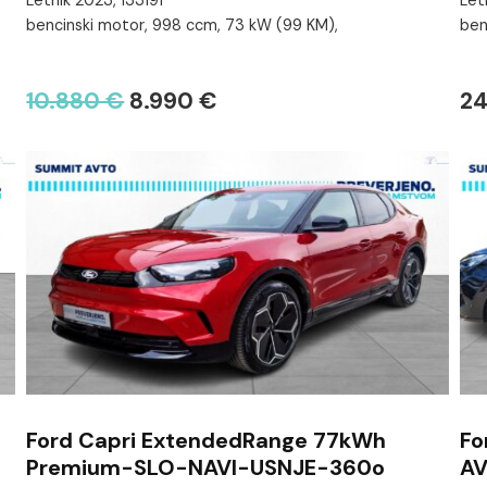
Letnik 2023, 133191
Let
bencinski motor, 998 ccm, 73 kW (99 KM),
ben
10.880 €
8.990 €
24
Ford Capri ExtendedRange 77kWh
Fo
Premium-SLO-NAVI-USNJE-360o
AV