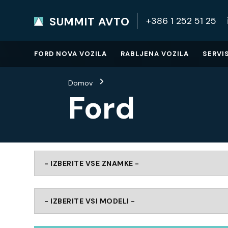
SUMMIT AVTO
+386 1 252 51 25
SUMMIT AVTO
Home
FORD NOVA VOZILA
RABLJENA VOZILA
SERVI
Domov
Ford