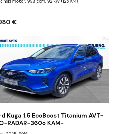
cinski motor, 998 ccm, 92 kW (125 KM)
.980 €
rd Kuga 1.5 EcoBoost Titanium AVT-
LO-RADAR-360o KAM-