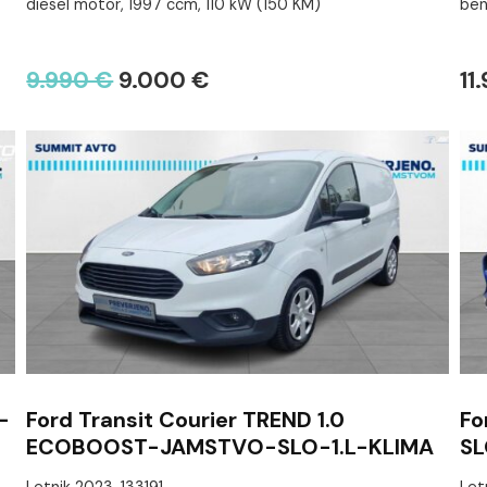
diesel motor, 1997 ccm, 110 kW (150 KM)
ben
9.990 €
9.000 €
11
-
Ford Transit Courier TREND 1.0
Fo
ECOBOOST-JAMSTVO-SLO-1.L-KLIMA
S