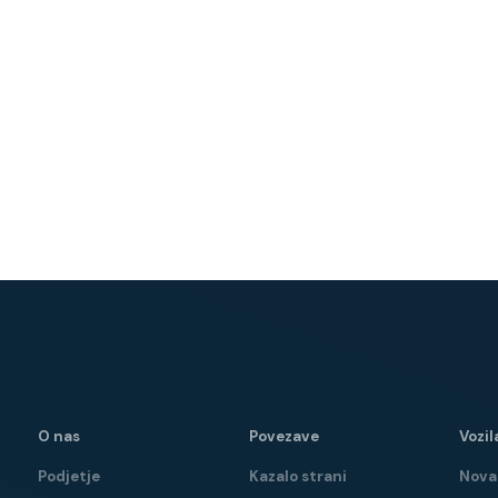
O nas
Povezave
Vozil
Podjetje
Kazalo strani
Nova 