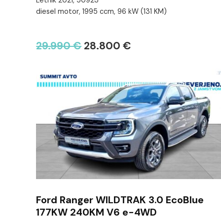
Letnik 2021, 50923
diesel motor, 1995 ccm, 96 kW (131 KM)
29.990 €
28.800 €
Ford Ranger WILDTRAK 3.0 EcoBlue
177KW 240KM V6 e-4WD