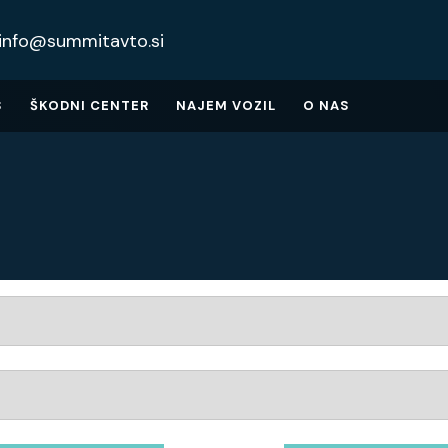
info@summitavto.si
S
ŠKODNI CENTER
NAJEM VOZIL
O NAS