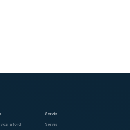
a
Servis
vozila ford
Servis