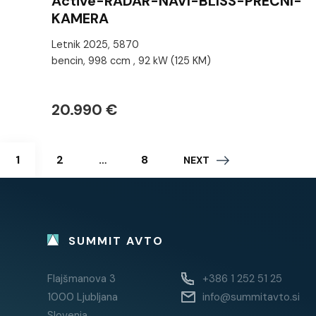
Active-RADAR-NAVI-BLISS-PREČNI-
KAMERA
Letnik 2025, 5870
bencin, 998 ccm , 92 kW (125 KM)
20.990 €
Posts
PAGE
PAGE
PAGE
1
2
…
8
NEXT
navigation
SUMMIT AVTO
Flajšmanova 3
+386 1 252 51 25
1000 Ljubljana
info@summitavto.si
Slovenia