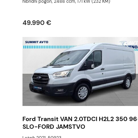
hibridni pogon, 2488 ccm, 171 kW (232 KM)
49.990 €
Ford Transit VAN 2.0TDCI H2L2 350 96
SLO-FORD JAMSTVO