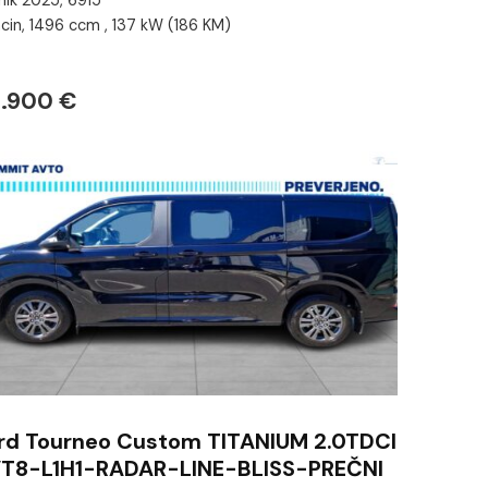
nik 2025, 6915
cin, 1496 ccm , 137 kW (186 KM)
.900 €
rd Tourneo Custom TITANIUM 2.0TDCI
T8-L1H1-RADAR-LINE-BLISS-PREČNI