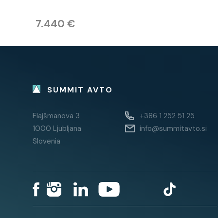
7.440 €
SUMMIT AVTO
Flajšmanova 3
+386 1 252 51 25
1000 Ljubljana
info@summitavto.si
Slovenia