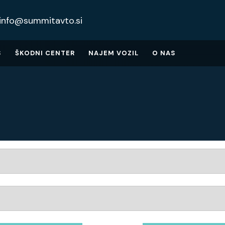
info@summitavto.si
S
ŠKODNI CENTER
NAJEM VOZIL
O NAS