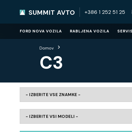
SUMMIT AVTO
+386 1 252 51 25
SUMMIT AVTO
Home
FORD NOVA VOZILA
RABLJENA VOZILA
SERVI
Domov
C3