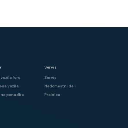
a
Servis
vozila ford
Servis
ena vozila
Nadomestni deli
tna ponudba
Pralnica